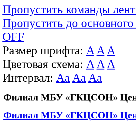
Пропустить команды лен
Пропустить до основного
OFF
Размер шрифта:
A
A
A
Цветовая схема:
A
A
A
Интервал:
Aa
Aa
Aa
Филиал МБУ «ГКЦСОН» Цент
Филиал МБУ «ГКЦСОН» Цент