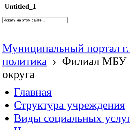
Untitled_1
Муниципальный портал г.
политика
›
Филиал МБУ 
округа
Главная
Структура учреждения
Виды социальных услу