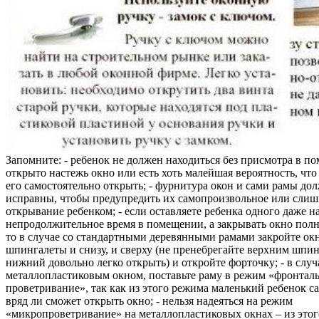
Запомните: - ребенок не должен находиться без присмотра в по
открыто настежь окно или есть хоть малейшая вероятность, чт
его самостоятельно открыть; - фурнитура окон и сами рамы до
исправны, чтобы предупредить их самопроизвольное или слиш
открывание ребенком; - если оставляете ребенка одного даже н
непродолжительное время в помещении, а закрывать окно полн
то в случае со стандартными деревянными рамами закройте ок
шпингалеты и снизу, и сверху (не пренебрегайте верхним шпин
нижний довольно легко открыть) и откройте форточку; - в случ
металлопластиковым окном, поставьте раму в режим «фронтал
проветривание», так как из этого режима маленький ребенок с
вряд ли сможет открыть окно; - нельзя надеяться на режим
«микропроветривание» на металлопластиковых окнах – из это