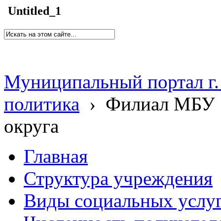
Untitled_1
Муниципальный портал г.
политика
›
Филиал МБУ 
округа
Главная
Структура учреждения
Виды социальных услу