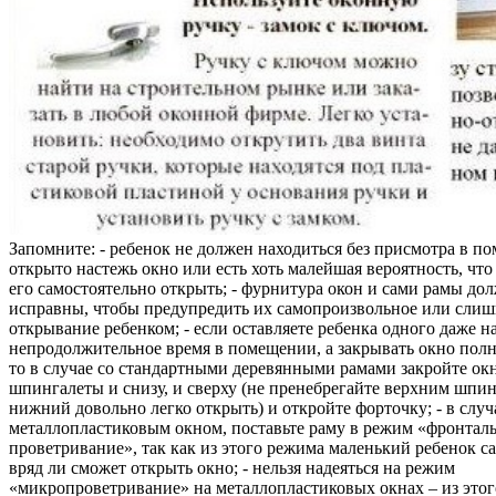
Запомните: - ребенок не должен находиться без присмотра в по
открыто настежь окно или есть хоть малейшая вероятность, чт
его самостоятельно открыть; - фурнитура окон и сами рамы до
исправны, чтобы предупредить их самопроизвольное или слиш
открывание ребенком; - если оставляете ребенка одного даже н
непродолжительное время в помещении, а закрывать окно полн
то в случае со стандартными деревянными рамами закройте ок
шпингалеты и снизу, и сверху (не пренебрегайте верхним шпин
нижний довольно легко открыть) и откройте форточку; - в случ
металлопластиковым окном, поставьте раму в режим «фронтал
проветривание», так как из этого режима маленький ребенок с
вряд ли сможет открыть окно; - нельзя надеяться на режим
«микропроветривание» на металлопластиковых окнах – из это