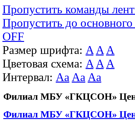
Пропустить команды лен
Пропустить до основного
OFF
Размер шрифта:
A
A
A
Цветовая схема:
A
A
A
Интервал:
Aa
Aa
Aa
Филиал МБУ «ГКЦСОН» Цент
Филиал МБУ «ГКЦСОН» Цент