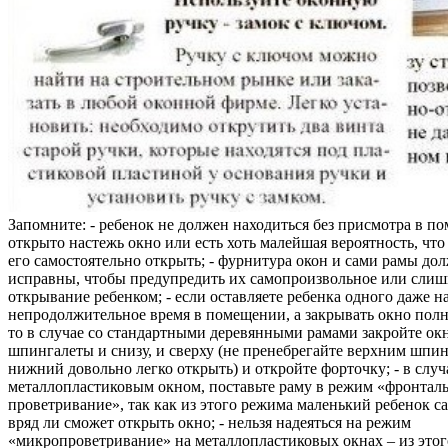
Запомните: - ребенок не должен находиться без присмотра в по
открыто настежь окно или есть хоть малейшая вероятность, чт
его самостоятельно открыть; - фурнитура окон и сами рамы до
исправны, чтобы предупредить их самопроизвольное или слиш
открывание ребенком; - если оставляете ребенка одного даже н
непродолжительное время в помещении, а закрывать окно полн
то в случае со стандартными деревянными рамами закройте ок
шпингалеты и снизу, и сверху (не пренебрегайте верхним шпин
нижний довольно легко открыть) и откройте форточку; - в случ
металлопластиковым окном, поставьте раму в режим «фронтал
проветривание», так как из этого режима маленький ребенок с
вряд ли сможет открыть окно; - нельзя надеяться на режим
«микропроветривание» на металлопластиковых окнах – из это