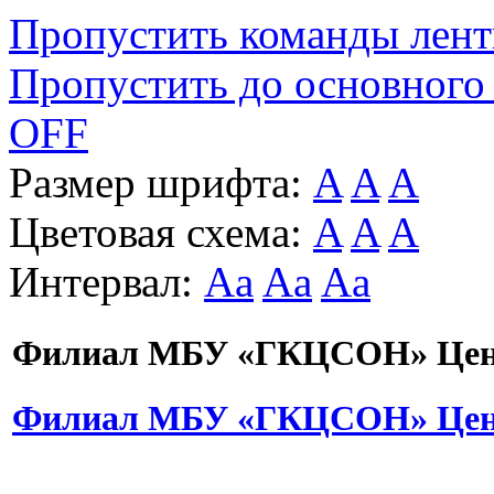
Пропустить команды лен
Пропустить до основного
OFF
Размер шрифта:
A
A
A
Цветовая схема:
A
A
A
Интервал:
Aa
Aa
Aa
Филиал МБУ «ГКЦСОН» Цент
Филиал МБУ «ГКЦСОН» Цент