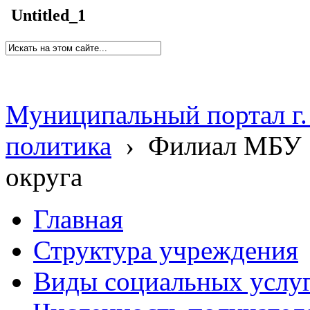
Untitled_1
Муниципальный портал г.
политика
›
Филиал МБУ 
округа
Главная
Структура учреждения
Виды социальных услу