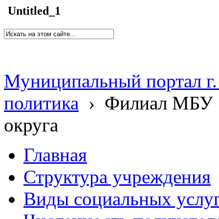
Untitled_1
Муниципальный портал г.
политика
›
Филиал МБУ 
округа
Главная
Структура учреждения
Виды социальных услу