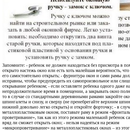
Запомните: - ребенок не должен находиться без присмотра в по
открыто настежь окно или есть хоть малейшая вероятность, чт
его самостоятельно открыть; - фурнитура окон и сами рамы до
исправны, чтобы предупредить их самопроизвольное или слиш
открывание ребенком; - если оставляете ребенка одного даже н
непродолжительное время в помещении, а закрывать окно полн
то в случае со стандартными деревянными рамами закройте ок
шпингалеты и снизу, и сверху (не пренебрегайте верхним шпин
нижний довольно легко открыть) и откройте форточку; - в случ
металлопластиковым окном, поставьте раму в режим «фронтал
проветривание», так как из этого режима маленький ребенок с
вряд ли сможет открыть окно; - нельзя надеяться на режим
«микропроветривание» на металлопластиковых окнах – из это