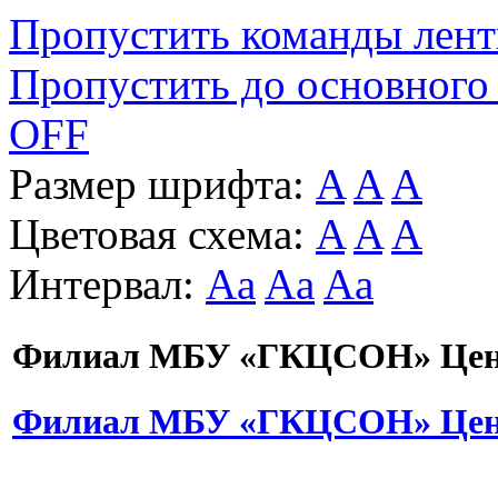
Пропустить команды лен
Пропустить до основного
OFF
Размер шрифта:
A
A
A
Цветовая схема:
A
A
A
Интервал:
Aa
Aa
Aa
Филиал МБУ «ГКЦСОН» Цент
Филиал МБУ «ГКЦСОН» Цент