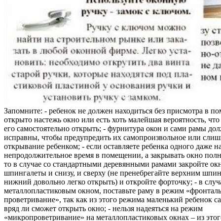
Запомните: - ребенок не должен находиться без присмотра в по
открыто настежь окно или есть хоть малейшая вероятность, чт
его самостоятельно открыть; - фурнитура окон и сами рамы до
исправны, чтобы предупредить их самопроизвольное или слиш
открывание ребенком; - если оставляете ребенка одного даже н
непродолжительное время в помещении, а закрывать окно полн
то в случае со стандартными деревянными рамами закройте ок
шпингалеты и снизу, и сверху (не пренебрегайте верхним шпин
нижний довольно легко открыть) и откройте форточку; - в случ
металлопластиковым окном, поставьте раму в режим «фронтал
проветривание», так как из этого режима маленький ребенок с
вряд ли сможет открыть окно; - нельзя надеяться на режим
«микропроветривание» на металлопластиковых окнах – из это