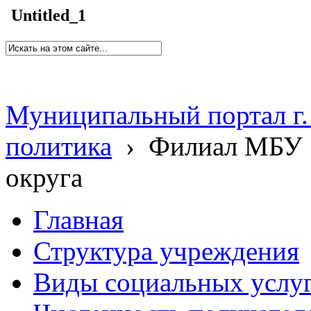
Untitled_1
Муниципальный портал г.
политика
›
Филиал МБУ 
округа
Главная
Структура учреждения
Виды социальных услу