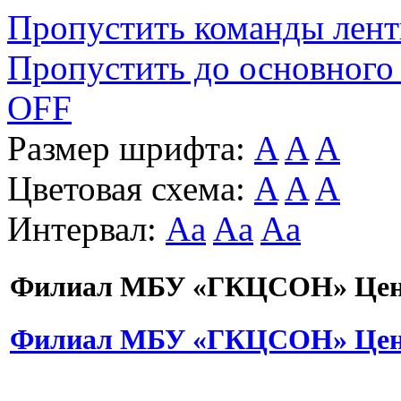
Пропустить команды лен
Пропустить до основного
OFF
Размер шрифта:
A
A
A
Цветовая схема:
A
A
A
Интервал:
Aa
Aa
Aa
Филиал МБУ «ГКЦСОН» Цент
Филиал МБУ «ГКЦСОН» Цент