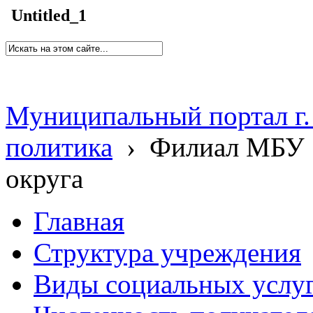
Untitled_1
Муниципальный портал г.
политика
›
Филиал МБУ 
округа
Главная
Структура учреждения
Виды социальных услу