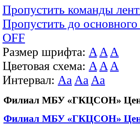
Пропустить команды лен
Пропустить до основного
OFF
Размер шрифта:
A
A
A
Цветовая схема:
A
A
A
Интервал:
Aa
Aa
Aa
Филиал МБУ «ГКЦСОН» Цент
Филиал МБУ «ГКЦСОН» Цент