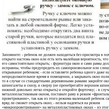
Запомните: - ребенок не должен находиться без присмотра в по
открыто настежь окно или есть хоть малейшая вероятность, чт
его самостоятельно открыть; - фурнитура окон и сами рамы до
исправны, чтобы предупредить их самопроизвольное или слиш
открывание ребенком; - если оставляете ребенка одного даже н
непродолжительное время в помещении, а закрывать окно полн
то в случае со стандартными деревянными рамами закройте ок
шпингалеты и снизу, и сверху (не пренебрегайте верхним шпин
нижний довольно легко открыть) и откройте форточку; - в случ
металлопластиковым окном, поставьте раму в режим «фронтал
проветривание», так как из этого режима маленький ребенок с
вряд ли сможет открыть окно; - нельзя надеяться на режим
«микропроветривание» на металлопластиковых окнах – из это