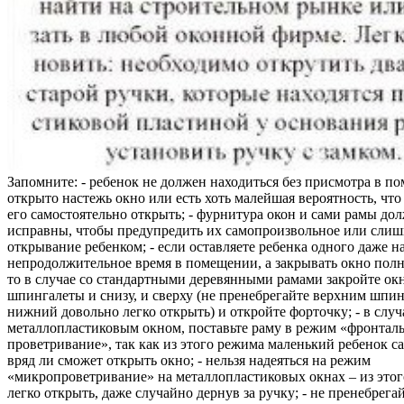
Запомните: - ребенок не должен находиться без присмотра в по
открыто настежь окно или есть хоть малейшая вероятность, чт
его самостоятельно открыть; - фурнитура окон и сами рамы до
исправны, чтобы предупредить их самопроизвольное или слиш
открывание ребенком; - если оставляете ребенка одного даже н
непродолжительное время в помещении, а закрывать окно полн
то в случае со стандартными деревянными рамами закройте ок
шпингалеты и снизу, и сверху (не пренебрегайте верхним шпин
нижний довольно легко открыть) и откройте форточку; - в случ
металлопластиковым окном, поставьте раму в режим «фронтал
проветривание», так как из этого режима маленький ребенок с
вряд ли сможет открыть окно; - нельзя надеяться на режим
«микропроветривание» на металлопластиковых окнах – из это
легко открыть, даже случайно дернув за ручку; - не пренебрега