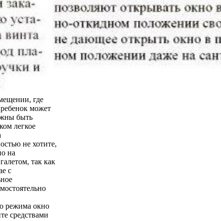
мещении, где
о ребенок может
лжны быть
ком легкое
а
остью не хотите,
но на
галетом, так как
ае с
ьное
амостоятельно
го режима окно
йте средствами