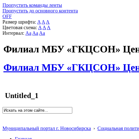
Пропустить команды ленты
Пропустить до основного контента
OFF
Размер шрифта:
A
A
A
Цветовая схема:
A
A
A
Интервал:
Aa
Aa
Aa
Филиал МБУ «ГКЦСОН» Цент
Филиал МБУ «ГКЦСОН» Цент
Untitled_1
Муниципальный портал г. Новосибирска
›
Социальная полит
Главная