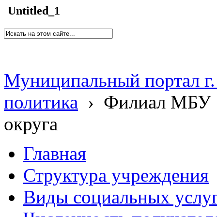
Untitled_1
Муниципальный портал г.
политика
›
Филиал МБУ 
округа
Главная
Структура учреждения
Виды социальных услу