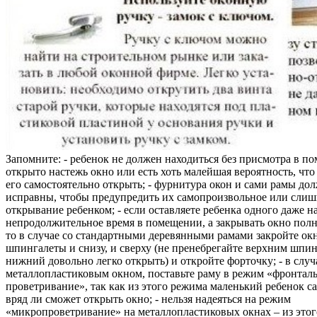
Запомните: - ребенок не должен находиться без присмотра в по
открыто настежь окно или есть хоть малейшая вероятность, чт
его самостоятельно открыть; - фурнитура окон и сами рамы до
исправны, чтобы предупредить их самопроизвольное или слиш
открывание ребенком; - если оставляете ребенка одного даже н
непродолжительное время в помещении, а закрывать окно полн
то в случае со стандартными деревянными рамами закройте ок
шпингалеты и снизу, и сверху (не пренебрегайте верхним шпин
нижний довольно легко открыть) и откройте форточку; - в случ
металлопластиковым окном, поставьте раму в режим «фронтал
проветривание», так как из этого режима маленький ребенок с
вряд ли сможет открыть окно; - нельзя надеяться на режим
«микропроветривание» на металлопластиковых окнах – из это