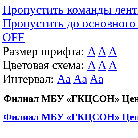
Пропустить команды лен
Пропустить до основного
OFF
Размер шрифта:
A
A
A
Цветовая схема:
A
A
A
Интервал:
Aa
Aa
Aa
Филиал МБУ «ГКЦСОН» Цент
Филиал МБУ «ГКЦСОН» Цент