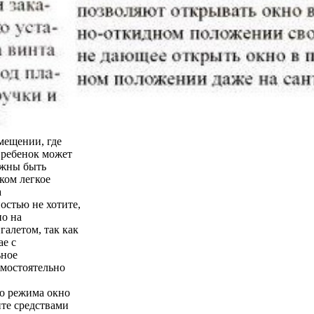
мещении, где
о ребенок может
лжны быть
ком легкое
а
остью не хотите,
но на
галетом, так как
ае с
ьное
амостоятельно
го режима окно
йте средствами