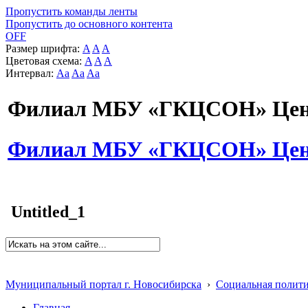
Пропустить команды ленты
Пропустить до основного контента
OFF
Размер шрифта:
A
A
A
Цветовая схема:
A
A
A
Интервал:
Aa
Aa
Aa
Филиал МБУ «ГКЦСОН» Цент
Филиал МБУ «ГКЦСОН» Цент
Untitled_1
Муниципальный портал г. Новосибирска
›
Социальная полит
Главная