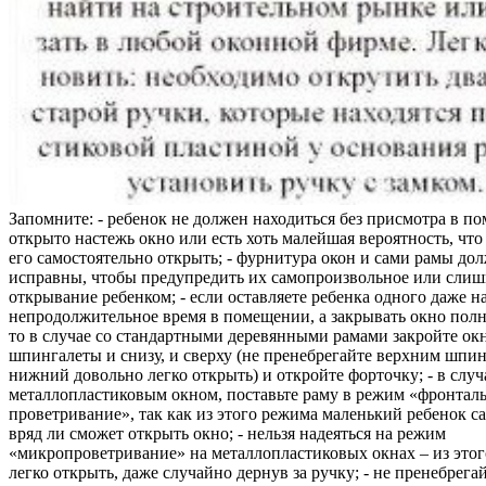
Запомните: - ребенок не должен находиться без присмотра в по
открыто настежь окно или есть хоть малейшая вероятность, чт
его самостоятельно открыть; - фурнитура окон и сами рамы до
исправны, чтобы предупредить их самопроизвольное или слиш
открывание ребенком; - если оставляете ребенка одного даже н
непродолжительное время в помещении, а закрывать окно полн
то в случае со стандартными деревянными рамами закройте ок
шпингалеты и снизу, и сверху (не пренебрегайте верхним шпин
нижний довольно легко открыть) и откройте форточку; - в случ
металлопластиковым окном, поставьте раму в режим «фронтал
проветривание», так как из этого режима маленький ребенок с
вряд ли сможет открыть окно; - нельзя надеяться на режим
«микропроветривание» на металлопластиковых окнах – из это
легко открыть, даже случайно дернув за ручку; - не пренебрега