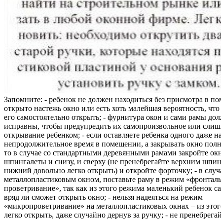
Запомните: - ребенок не должен находиться без присмотра в по
открыто настежь окно или есть хоть малейшая вероятность, чт
его самостоятельно открыть; - фурнитура окон и сами рамы до
исправны, чтобы предупредить их самопроизвольное или слиш
открывание ребенком; - если оставляете ребенка одного даже н
непродолжительное время в помещении, а закрывать окно полн
то в случае со стандартными деревянными рамами закройте ок
шпингалеты и снизу, и сверху (не пренебрегайте верхним шпин
нижний довольно легко открыть) и откройте форточку; - в случ
металлопластиковым окном, поставьте раму в режим «фронтал
проветривание», так как из этого режима маленький ребенок с
вряд ли сможет открыть окно; - нельзя надеяться на режим
«микропроветривание» на металлопластиковых окнах – из это
легко открыть, даже случайно дернув за ручку; - не пренебрега