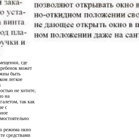
мещении, где
о ребенок может
лжны быть
ком легкое
а
остью не хотите,
но на
галетом, так как
ае с
ьное
амостоятельно
го режима окно
йте средствами