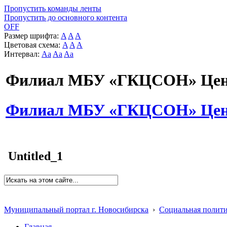
Пропустить команды ленты
Пропустить до основного контента
OFF
Размер шрифта:
A
A
A
Цветовая схема:
A
A
A
Интервал:
Aa
Aa
Aa
Филиал МБУ «ГКЦСОН» Цент
Филиал МБУ «ГКЦСОН» Цент
Untitled_1
Муниципальный портал г. Новосибирска
›
Социальная полит
Главная