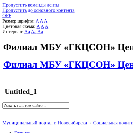
Пропустить команды ленты
Пропустить до основного контента
OFF
Размер шрифта:
A
A
A
Цветовая схема:
A
A
A
Интервал:
Aa
Aa
Aa
Филиал МБУ «ГКЦСОН» Цент
Филиал МБУ «ГКЦСОН» Цент
Untitled_1
Муниципальный портал г. Новосибирска
›
Социальная полит
Главная