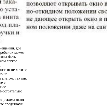
мещении, где
о ребенок может
лжны быть
ком легкое
а
остью не хотите,
но на
галетом, так как
ае с
ьное
амостоятельно
го режима окно
йте средствами