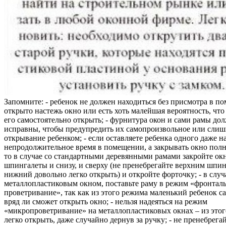
Запомните: - ребенок не должен находиться без присмотра в по
открыто настежь окно или есть хоть малейшая вероятность, чт
его самостоятельно открыть; - фурнитура окон и сами рамы до
исправны, чтобы предупредить их самопроизвольное или слиш
открывание ребенком; - если оставляете ребенка одного даже н
непродолжительное время в помещении, а закрывать окно полн
то в случае со стандартными деревянными рамами закройте ок
шпингалеты и снизу, и сверху (не пренебрегайте верхним шпин
нижний довольно легко открыть) и откройте форточку; - в случ
металлопластиковым окном, поставьте раму в режим «фронтал
проветривание», так как из этого режима маленький ребенок с
вряд ли сможет открыть окно; - нельзя надеяться на режим
«микропроветривание» на металлопластиковых окнах – из это
легко открыть, даже случайно дернув за ручку; - не пренебрега