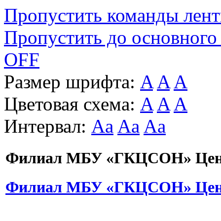
Пропустить команды лен
Пропустить до основного
OFF
Размер шрифта:
A
A
A
Цветовая схема:
A
A
A
Интервал:
Aa
Aa
Aa
Филиал МБУ «ГКЦСОН» Цент
Филиал МБУ «ГКЦСОН» Цент