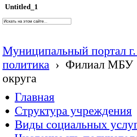
Untitled_1
Муниципальный портал г.
политика
›
Филиал МБУ 
округа
Главная
Структура учреждения
Виды социальных услу