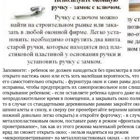
Запомните: - ребенок не должен находиться без присмотра в по
открыто настежь окно или есть хоть малейшая вероятность, чт
его самостоятельно открыть; - фурнитура окон и сами рамы до
исправны, чтобы предупредить их самопроизвольное или слиш
открывание ребенком; - если оставляете ребенка одного даже н
непродолжительное время в помещении, а закрывать окно полн
то в случае со стандартными деревянными рамами закройте ок
шпингалеты и снизу, и сверху (не пренебрегайте верхним шпин
нижний довольно легко открыть) и откройте форточку; - в случ
металлопластиковым окном, поставьте раму в режим «фронтал
проветривание», так как из этого режима маленький ребенок с
вряд ли сможет открыть окно; - нельзя надеяться на режим
«микропроветривание» на металлопластиковых окнах – из это