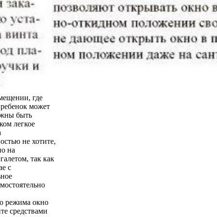
мещении, где
о ребенок может
лжны быть
ком легкое
а
остью не хотите,
но на
галетом, так как
ае с
ьное
амостоятельно
го режима окно
йте средствами