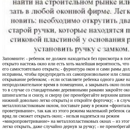
Запомните: - ребенок не должен находиться без присмотра в по
открыто настежь окно или есть хоть малейшая вероятность, чт
его самостоятельно открыть; - фурнитура окон и сами рамы до
исправны, чтобы предупредить их самопроизвольное или слиш
открывание ребенком; - если оставляете ребенка одного даже н
непродолжительное время в помещении, а закрывать окно полн
то в случае со стандартными деревянными рамами закройте ок
шпингалеты и снизу, и сверху (не пренебрегайте верхним шпин
нижний довольно легко открыть) и откройте форточку; - в случ
металлопластиковым окном, поставьте раму в режим «фронтал
проветривание», так как из этого режима маленький ребенок с
вряд ли сможет открыть окно; - нельзя надеяться на режим
«микропроветривание» на металлопластиковых окнах – из это
легко открыть, даже случайно дернув за ручку; - не пренебрега