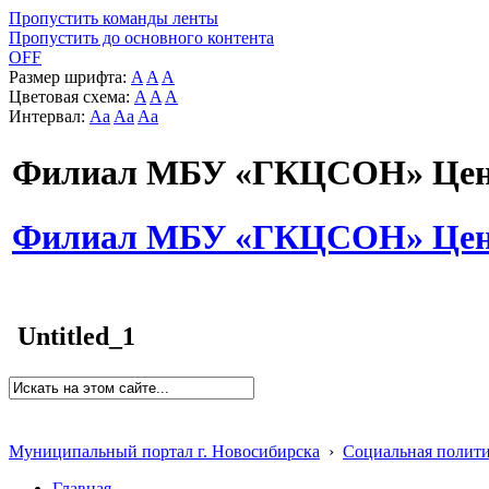
Пропустить команды ленты
Пропустить до основного контента
OFF
Размер шрифта:
A
A
A
Цветовая схема:
A
A
A
Интервал:
Aa
Aa
Aa
Филиал МБУ «ГКЦСОН» Цент
Филиал МБУ «ГКЦСОН» Цент
Untitled_1
Муниципальный портал г. Новосибирска
›
Социальная полит
Главная