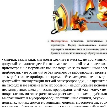
· спички, зажигалки, сигареты храните в местах, не доступных 
допускайте шалости детей с огнем; · не оставляйте малолетних 
присмотра и не поручайте им наблюдение за включенными эле
приборами; · не оставляйте без присмотра работающие газовые
электробытовые приборы, не применяйте самодельные электро
допускайте эксплуатации ветхой электропроводки, не крепите
на гвоздях и не заклеивайте их обоями; · не допускайте исполь
нестандартных электрических предохранителей «жучков»; · не 
поврежденными электрическими розетками, вилками, рубильника
выбрасывайте в мусоропровод непотушенные спички, окурки; ·
подвалах жилых домов мотоциклы, мопеды, мотороллеры, гор
материалы, бензин, лаки, краски и т.п.; · не загромождайте меб