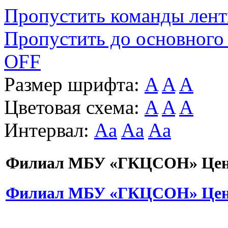
Пропустить команды лен
Пропустить до основного
OFF
Размер шрифта:
A
A
A
Цветовая схема:
A
A
A
Интервал:
Aa
Aa
Aa
Филиал МБУ «ГКЦСОН» Цент
Филиал МБУ «ГКЦСОН» Цент