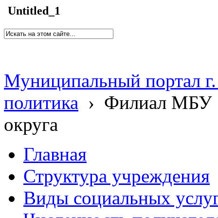
Untitled_1
Муниципальный портал г.
политика
›
Филиал МБУ 
округа
Главная
Структура учреждения
Виды социальных услу