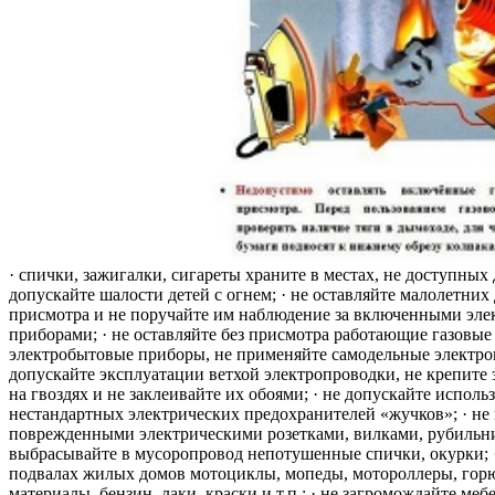
· спички, зажигалки, сигареты храните в местах, не доступных 
допускайте шалости детей с огнем; · не оставляйте малолетних 
присмотра и не поручайте им наблюдение за включенными эле
приборами; · не оставляйте без присмотра работающие газовые
электробытовые приборы, не применяйте самодельные электро
допускайте эксплуатации ветхой электропроводки, не крепите
на гвоздях и не заклеивайте их обоями; · не допускайте исполь
нестандартных электрических предохранителей «жучков»; · не 
поврежденными электрическими розетками, вилками, рубильника
выбрасывайте в мусоропровод непотушенные спички, окурки; ·
подвалах жилых домов мотоциклы, мопеды, мотороллеры, гор
материалы, бензин, лаки, краски и т.п.; · не загромождайте меб