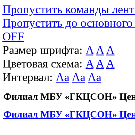
Пропустить команды лен
Пропустить до основного
OFF
Размер шрифта:
A
A
A
Цветовая схема:
A
A
A
Интервал:
Aa
Aa
Aa
Филиал МБУ «ГКЦСОН» Цент
Филиал МБУ «ГКЦСОН» Цент