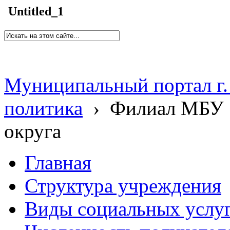
Untitled_1
Муниципальный портал г.
политика
›
Филиал МБУ 
округа
Главная
Структура учреждения
Виды социальных услу