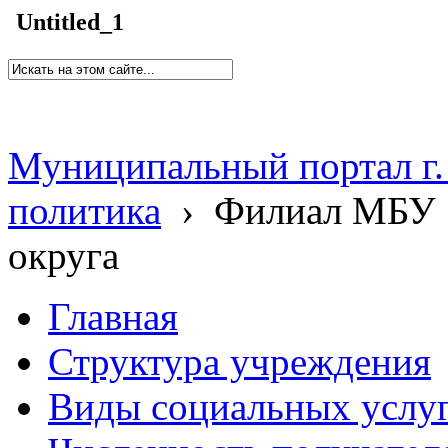
Untitled_1
Муниципальный портал г.
политика
›
Филиал МБУ 
округа
Главная
Структура учреждения
Виды социальных услу