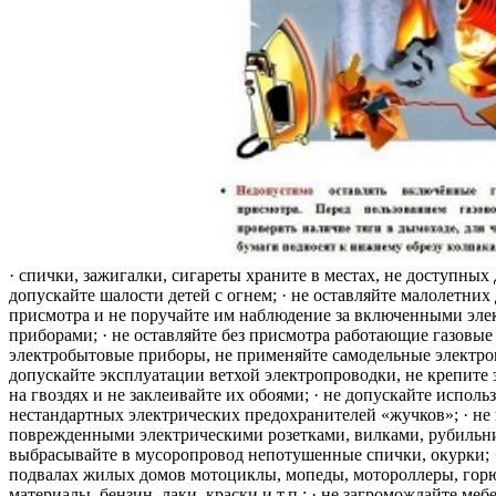
· спички, зажигалки, сигареты храните в местах, не доступных 
допускайте шалости детей с огнем; · не оставляйте малолетних 
присмотра и не поручайте им наблюдение за включенными эле
приборами; · не оставляйте без присмотра работающие газовые
электробытовые приборы, не применяйте самодельные электро
допускайте эксплуатации ветхой электропроводки, не крепите
на гвоздях и не заклеивайте их обоями; · не допускайте исполь
нестандартных электрических предохранителей «жучков»; · не 
поврежденными электрическими розетками, вилками, рубильника
выбрасывайте в мусоропровод непотушенные спички, окурки; ·
подвалах жилых домов мотоциклы, мопеды, мотороллеры, гор
материалы, бензин, лаки, краски и т.п.; · не загромождайте меб