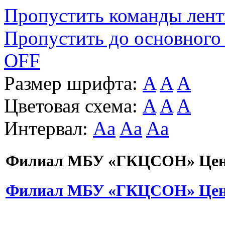
Пропустить команды лен
Пропустить до основного
OFF
Размер шрифта:
A
A
A
Цветовая схема:
A
A
A
Интервал:
Aa
Aa
Aa
Филиал МБУ «ГКЦСОН» Цент
Филиал МБУ «ГКЦСОН» Цент