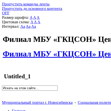
Пропустить команды ленты
Пропустить до основного контента
OFF
Размер шрифта:
A
A
A
Цветовая схема:
A
A
A
Интервал:
Aa
Aa
Aa
Филиал МБУ «ГКЦСОН» Цент
Филиал МБУ «ГКЦСОН» Цент
Untitled_1
Муниципальный портал г. Новосибирска
›
Социальная полит
Главная