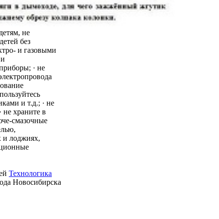
детям, не
детей без
ктро- и газовыми
 и
приборы; · не
 электропровода
зование
пользуйтесь
ми и т.д.; · не
 не храните в
юче-смазочные
елью,
 и лоджиях,
ационные
ией
Технологика
рода Новосибирска