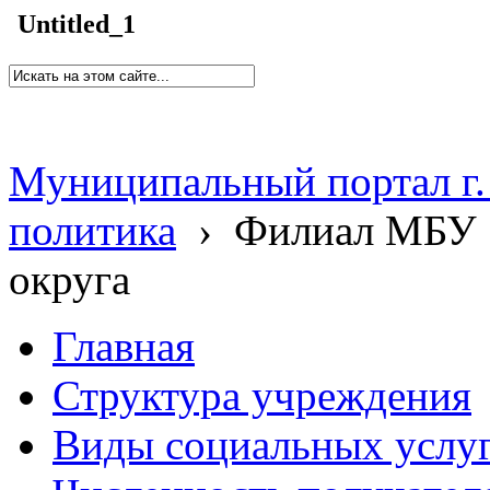
Untitled_1
Муниципальный портал г.
политика
›
Филиал МБУ 
округа
Главная
Структура учреждения
Виды социальных услу