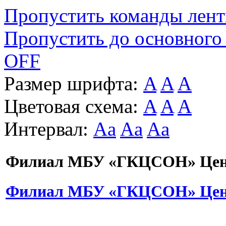
Пропустить команды лен
Пропустить до основного
OFF
Размер шрифта:
A
A
A
Цветовая схема:
A
A
A
Интервал:
Aa
Aa
Aa
Филиал МБУ «ГКЦСОН» Цент
Филиал МБУ «ГКЦСОН» Цент