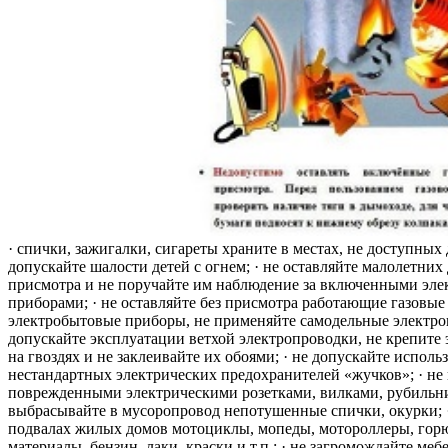
· спички, зажигалки, сигареты храните в местах, не доступных 
допускайте шалости детей с огнем; · не оставляйте малолетних 
присмотра и не поручайте им наблюдение за включенными эле
приборами; · не оставляйте без присмотра работающие газовые
электробытовые приборы, не применяйте самодельные электро
допускайте эксплуатации ветхой электропроводки, не крепите
на гвоздях и не заклеивайте их обоями; · не допускайте исполь
нестандартных электрических предохранителей «жучков»; · не 
поврежденными электрическими розетками, вилками, рубильника
выбрасывайте в мусоропровод непотушенные спички, окурки; ·
подвалах жилых домов мотоциклы, мопеды, мотороллеры, гор
материалы, бензин, лаки, краски и т.п.; · не загромождайте меб