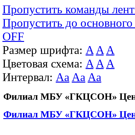
Пропустить команды лен
Пропустить до основного
OFF
Размер шрифта:
A
A
A
Цветовая схема:
A
A
A
Интервал:
Aa
Aa
Aa
Филиал МБУ «ГКЦСОН» Цент
Филиал МБУ «ГКЦСОН» Цент