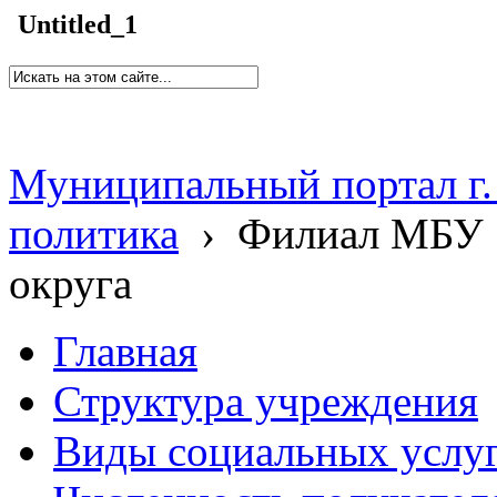
Untitled_1
Муниципальный портал г.
политика
›
Филиал МБУ 
округа
Главная
Структура учреждения
Виды социальных услу