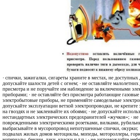
· спички, зажигалки, сигареты храните в местах, не доступных 
допускайте шалости детей с огнем; · не оставляйте малолетних 
присмотра и не поручайте им наблюдение за включенными эле
приборами; · не оставляйте без присмотра работающие газовые
электробытовые приборы, не применяйте самодельные электро
допускайте эксплуатации ветхой электропроводки, не крепите
на гвоздях и не заклеивайте их обоями; · не допускайте исполь
нестандартных электрических предохранителей «жучков»; · не 
поврежденными электрическими розетками, вилками, рубильника
выбрасывайте в мусоропровод непотушенные спички, окурки; ·
подвалах жилых домов мотоциклы, мопеды, мотороллеры, гор
материалы, бензин, лаки, краски и т.п.; · не загромождайте меб