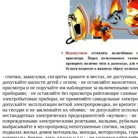
· спички, зажигалки, сигареты храните в местах, не доступных 
допускайте шалости детей с огнем; · не оставляйте малолетних 
присмотра и не поручайте им наблюдение за включенными эле
приборами; · не оставляйте без присмотра работающие газовые
электробытовые приборы, не применяйте самодельные электро
допускайте эксплуатации ветхой электропроводки, не крепите
на гвоздях и не заклеивайте их обоями; · не допускайте исполь
нестандартных электрических предохранителей «жучков»; · не 
поврежденными электрическими розетками, вилками, рубильника
выбрасывайте в мусоропровод непотушенные спички, окурки; ·
подвалах жилых домов мотоциклы, мопеды, мотороллеры, гор
материалы, бензин, лаки, краски и т.п.; · не загромождайте меб