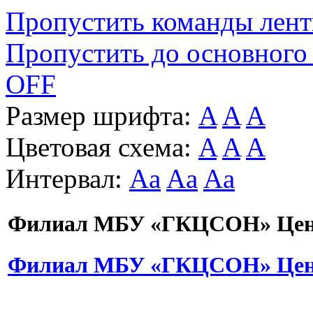
Пропустить команды лен
Пропустить до основного
OFF
Размер шрифта:
A
A
A
Цветовая схема:
A
A
A
Интервал:
Aa
Aa
Aa
Филиал МБУ «ГКЦСОН» Цент
Филиал МБУ «ГКЦСОН» Цент