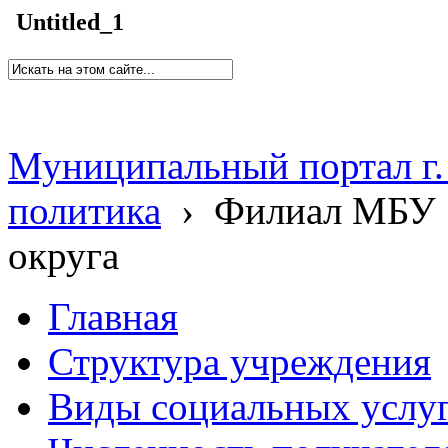
Untitled_1
Муниципальный портал г.
политика
›
Филиал МБУ 
округа
Главная
Структура учреждения
Виды социальных услу