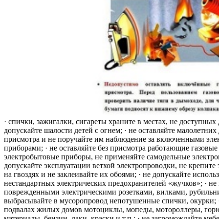
· спички, зажигалки, сигареты храните в местах, не доступных 
допускайте шалости детей с огнем; · не оставляйте малолетних 
присмотра и не поручайте им наблюдение за включенными эле
приборами; · не оставляйте без присмотра работающие газовые
электробытовые приборы, не применяйте самодельные электро
допускайте эксплуатации ветхой электропроводки, не крепите
на гвоздях и не заклеивайте их обоями; · не допускайте исполь
нестандартных электрических предохранителей «жучков»; · не 
поврежденными электрическими розетками, вилками, рубильника
выбрасывайте в мусоропровод непотушенные спички, окурки; ·
подвалах жилых домов мотоциклы, мопеды, мотороллеры, гор
материалы, бензин, лаки, краски и т.п.; · не загромождайте меб