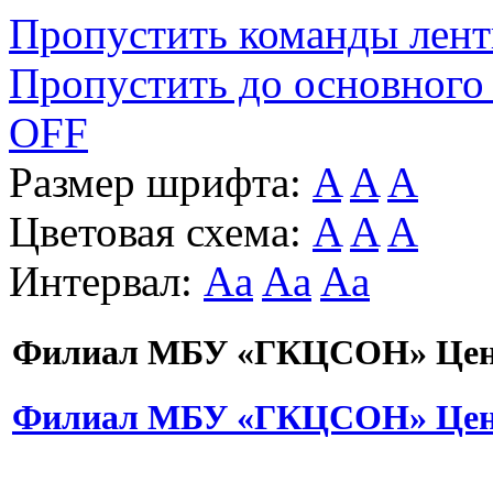
Пропустить команды лен
Пропустить до основного
OFF
Размер шрифта:
A
A
A
Цветовая схема:
A
A
A
Интервал:
Aa
Aa
Aa
Филиал МБУ «ГКЦСОН» Цент
Филиал МБУ «ГКЦСОН» Цент