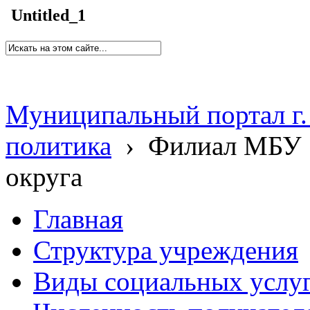
Untitled_1
Муниципальный портал г.
политика
›
Филиал МБУ 
округа
Главная
Структура учреждения
Виды социальных услу