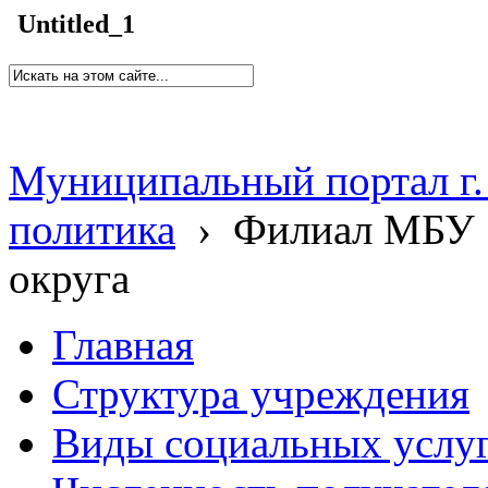
Untitled_1
Муниципальный портал г.
политика
›
Филиал МБУ 
округа
Главная
Структура учреждения
Виды социальных услу