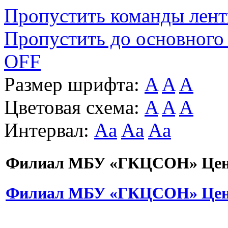
Пропустить команды лен
Пропустить до основного
OFF
Размер шрифта:
A
A
A
Цветовая схема:
A
A
A
Интервал:
Aa
Aa
Aa
Филиал МБУ «ГКЦСОН» Цент
Филиал МБУ «ГКЦСОН» Цент