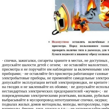
· спички, зажигалки, сигареты храните в местах, не доступных 
допускайте шалости детей с огнем; · не оставляйте малолетних 
присмотра и не поручайте им наблюдение за включенными эле
приборами; · не оставляйте без присмотра работающие газовые
электробытовые приборы, не применяйте самодельные электро
допускайте эксплуатации ветхой электропроводки, не крепите
на гвоздях и не заклеивайте их обоями; · не допускайте исполь
нестандартных электрических предохранителей «жучков»; · не 
поврежденными электрическими розетками, вилками, рубильника
выбрасывайте в мусоропровод непотушенные спички, окурки; ·
подвалах жилых домов мотоциклы, мопеды, мотороллеры, гор
материалы, бензин, лаки, краски и т.п.; · не загромождайте меб