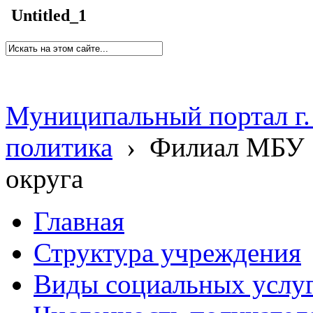
Untitled_1
Муниципальный портал г.
политика
›
Филиал МБУ 
округа
Главная
Структура учреждения
Виды социальных услу