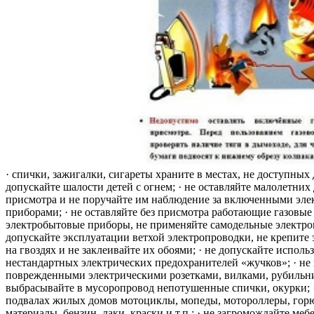
· спички, зажигалки, сигареты храните в местах, не доступных 
допускайте шалости детей с огнем; · не оставляйте малолетних 
присмотра и не поручайте им наблюдение за включенными эле
приборами; · не оставляйте без присмотра работающие газовые
электробытовые приборы, не применяйте самодельные электро
допускайте эксплуатации ветхой электропроводки, не крепите
на гвоздях и не заклеивайте их обоями; · не допускайте исполь
нестандартных электрических предохранителей «жучков»; · не 
поврежденными электрическими розетками, вилками, рубильника
выбрасывайте в мусоропровод непотушенные спички, окурки; ·
подвалах жилых домов мотоциклы, мопеды, мотороллеры, гор
материалы, бензин, лаки, краски и т.п.; · не загромождайте меб