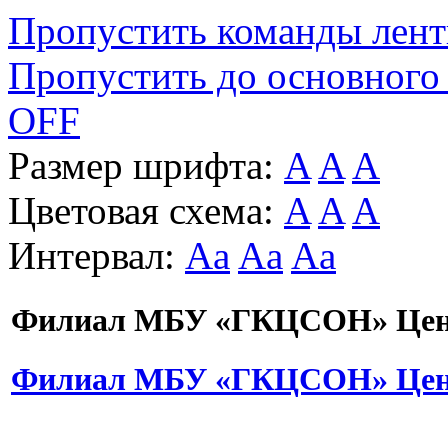
Пропустить команды лен
Пропустить до основного
OFF
Размер шрифта:
A
A
A
Цветовая схема:
A
A
A
Интервал:
Aa
Aa
Aa
Филиал МБУ «ГКЦСОН» Цент
Филиал МБУ «ГКЦСОН» Цент