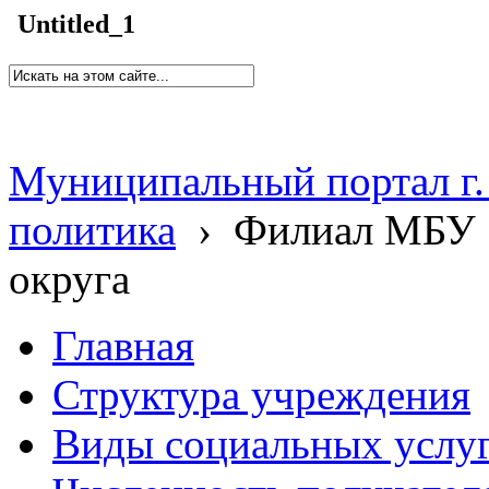
Untitled_1
Муниципальный портал г.
политика
›
Филиал МБУ 
округа
Главная
Структура учреждения
Виды социальных услу