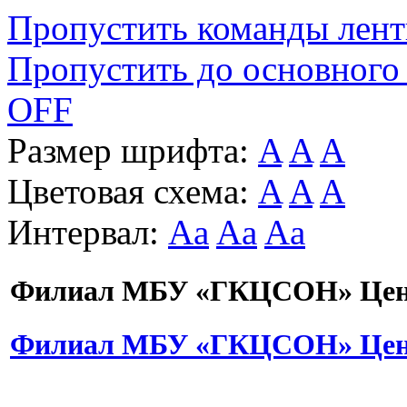
Пропустить команды лен
Пропустить до основного
OFF
Размер шрифта:
A
A
A
Цветовая схема:
A
A
A
Интервал:
Aa
Aa
Aa
Филиал МБУ «ГКЦСОН» Цент
Филиал МБУ «ГКЦСОН» Цент