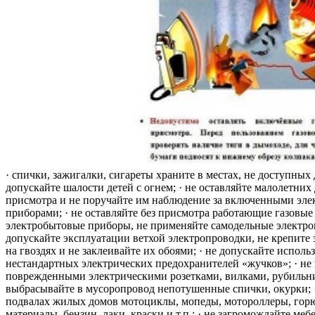
· спички, зажигалки, сигареты храните в местах, не доступных 
допускайте шалости детей с огнем; · не оставляйте малолетних 
присмотра и не поручайте им наблюдение за включенными эле
приборами; · не оставляйте без присмотра работающие газовые
электробытовые приборы, не применяйте самодельные электро
допускайте эксплуатации ветхой электропроводки, не крепите
на гвоздях и не заклеивайте их обоями; · не допускайте исполь
нестандартных электрических предохранителей «жучков»; · не 
поврежденными электрическими розетками, вилками, рубильника
выбрасывайте в мусоропровод непотушенные спички, окурки; ·
подвалах жилых домов мотоциклы, мопеды, мотороллеры, гор
материалы, бензин, лаки, краски и т.п.; · не загромождайте меб