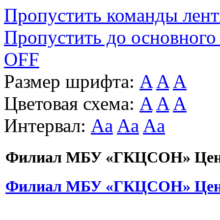
Пропустить команды лен
Пропустить до основного
OFF
Размер шрифта:
A
A
A
Цветовая схема:
A
A
A
Интервал:
Aa
Aa
Aa
Филиал МБУ «ГКЦСОН» Цент
Филиал МБУ «ГКЦСОН» Цент