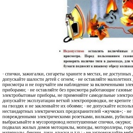
· спички, зажигалки, сигареты храните в местах, не доступных 
допускайте шалости детей с огнем; · не оставляйте малолетних 
присмотра и не поручайте им наблюдение за включенными эле
приборами; · не оставляйте без присмотра работающие газовые
электробытовые приборы, не применяйте самодельные электро
допускайте эксплуатации ветхой электропроводки, не крепите
на гвоздях и не заклеивайте их обоями; · не допускайте исполь
нестандартных электрических предохранителей «жучков»; · не 
поврежденными электрическими розетками, вилками, рубильника
выбрасывайте в мусоропровод непотушенные спички, окурки; ·
подвалах жилых домов мотоциклы, мопеды, мотороллеры, гор
материалы, бензин, лаки, краски и т.п.; · не загромождайте меб