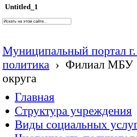
Untitled_1
Муниципальный портал г.
политика
›
Филиал МБУ 
округа
Главная
Структура учреждения
Виды социальных услу