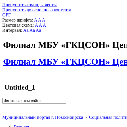
Пропустить команды ленты
Пропустить до основного контента
OFF
Размер шрифта:
A
A
A
Цветовая схема:
A
A
A
Интервал:
Aa
Aa
Aa
Филиал МБУ «ГКЦСОН» Цент
Филиал МБУ «ГКЦСОН» Цент
Untitled_1
Муниципальный портал г. Новосибирска
›
Социальная полит
Главная