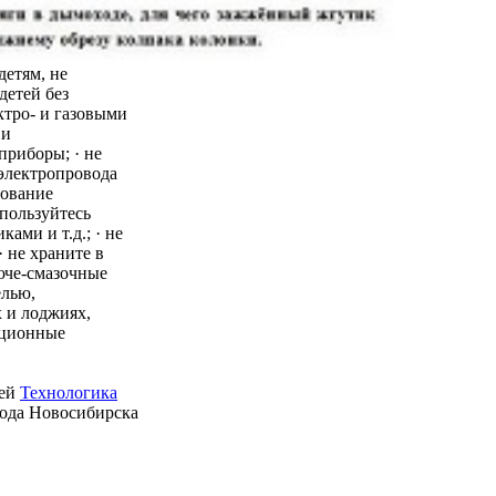
детям, не
детей без
ктро- и газовыми
 и
приборы; · не
 электропровода
зование
пользуйтесь
ми и т.д.; · не
 не храните в
юче-смазочные
елью,
 и лоджиях,
ационные
ией
Технологика
рода Новосибирска