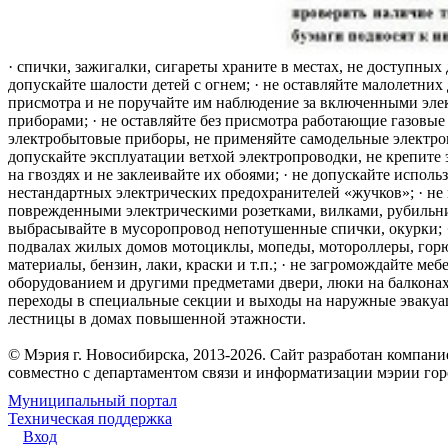
· спички, зажигалки, сигареты храните в местах, не доступных 
допускайте шалости детей с огнем; · не оставляйте малолетних 
присмотра и не поручайте им наблюдение за включенными эле
приборами; · не оставляйте без присмотра работающие газовые
электробытовые приборы, не применяйте самодельные электро
допускайте эксплуатации ветхой электропроводки, не крепите
на гвоздях и не заклеивайте их обоями; · не допускайте исполь
нестандартных электрических предохранителей «жучков»; · не 
поврежденными электрическими розетками, вилками, рубильника
выбрасывайте в мусоропровод непотушенные спички, окурки; ·
подвалах жилых домов мотоциклы, мопеды, мотороллеры, гор
материалы, бензин, лаки, краски и т.п.; · не загромождайте меб
оборудованием и другими предметами двери, люки на балконах
переходы в специальные секции и выходы на наружные эваку
лестницы в домах повышенной этажности.
© Мэрия г. Новосибирска, 2013-2026. Сайт разработан компан
совместно с департаментом связи и информатизации мэрии го
Муниципальный портал
Техническая поддержка
Вход