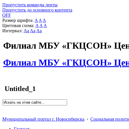
Пропустить команды ленты
Пропустить до основного контента
OFF
Размер шрифта:
A
A
A
Цветовая схема:
A
A
A
Интервал:
Aa
Aa
Aa
Филиал МБУ «ГКЦСОН» Цент
Филиал МБУ «ГКЦСОН» Цент
Untitled_1
Муниципальный портал г. Новосибирска
›
Социальная полит
Главная