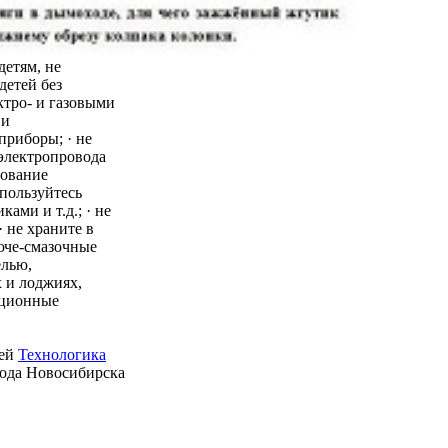
детям, не
детей без
ктро- и газовыми
 и
приборы; · не
 электропровода
зование
пользуйтесь
ми и т.д.; · не
 не храните в
юче-смазочные
елью,
 и лоджиях,
ационные
ией
Технологика
рода Новосибирска