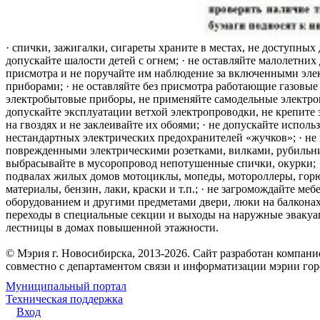
· спички, зажигалки, сигареты храните в местах, не доступных 
допускайте шалости детей с огнем; · не оставляйте малолетних 
присмотра и не поручайте им наблюдение за включенными эле
приборами; · не оставляйте без присмотра работающие газовые
электробытовые приборы, не применяйте самодельные электро
допускайте эксплуатации ветхой электропроводки, не крепите
на гвоздях и не заклеивайте их обоями; · не допускайте исполь
нестандартных электрических предохранителей «жучков»; · не 
поврежденными электрическими розетками, вилками, рубильника
выбрасывайте в мусоропровод непотушенные спички, окурки; ·
подвалах жилых домов мотоциклы, мопеды, мотороллеры, гор
материалы, бензин, лаки, краски и т.п.; · не загромождайте меб
оборудованием и другими предметами двери, люки на балконах
переходы в специальные секции и выходы на наружные эваку
лестницы в домах повышенной этажности.
© Мэрия г. Новосибирска, 2013-2026. Сайт разработан компан
совместно с департаментом связи и информатизации мэрии го
Муниципальный портал
Техническая поддержка
Вход