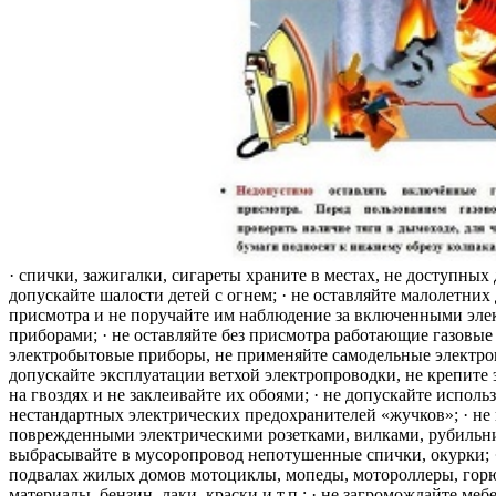
· спички, зажигалки, сигареты храните в местах, не доступных 
допускайте шалости детей с огнем; · не оставляйте малолетних 
присмотра и не поручайте им наблюдение за включенными эле
приборами; · не оставляйте без присмотра работающие газовые
электробытовые приборы, не применяйте самодельные электро
допускайте эксплуатации ветхой электропроводки, не крепите
на гвоздях и не заклеивайте их обоями; · не допускайте исполь
нестандартных электрических предохранителей «жучков»; · не 
поврежденными электрическими розетками, вилками, рубильника
выбрасывайте в мусоропровод непотушенные спички, окурки; ·
подвалах жилых домов мотоциклы, мопеды, мотороллеры, гор
материалы, бензин, лаки, краски и т.п.; · не загромождайте меб