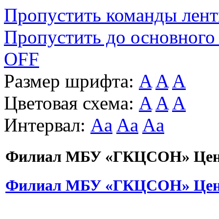
Пропустить команды лен
Пропустить до основного
OFF
Размер шрифта:
A
A
A
Цветовая схема:
A
A
A
Интервал:
Aa
Aa
Aa
Филиал МБУ «ГКЦСОН» Цент
Филиал МБУ «ГКЦСОН» Цент