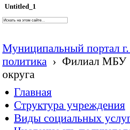
Untitled_1
Муниципальный портал г.
политика
›
Филиал МБУ 
округа
Главная
Структура учреждения
Виды социальных услу