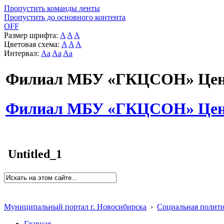
Пропустить команды ленты
Пропустить до основного контента
OFF
Размер шрифта:
A
A
A
Цветовая схема:
A
A
A
Интервал:
Aa
Aa
Aa
Филиал МБУ «ГКЦСОН» Цент
Филиал МБУ «ГКЦСОН» Цент
Untitled_1
Муниципальный портал г. Новосибирска
›
Социальная полит
Главная