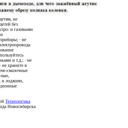
детям, не
детей без
ктро- и газовыми
 и
приборы; · не
 электропровода
зование
пользуйтесь
ми и т.д.; · не
 не храните в
юче-смазочные
елью,
 и лоджиях,
ационные
ией
Технологика
рода Новосибирска