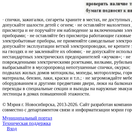
· спички, зажигалки, сигареты храните в местах, не доступных 
допускайте шалости детей с огнем; · не оставляйте малолетних 
присмотра и не поручайте им наблюдение за включенными эле
приборами; · не оставляйте без присмотра работающие газовые
электробытовые приборы, не применяйте самодельные электро
допускайте эксплуатации ветхой электропроводки, не крепите
на гвоздях и не заклеивайте их обоями; · не допускайте исполь
нестандартных электрических предохранителей «жучков»; · не 
поврежденными электрическими розетками, вилками, рубильника
выбрасывайте в мусоропровод непотушенные спички, окурки; ·
подвалах жилых домов мотоциклы, мопеды, мотороллеры, гор
материалы, бензин, лаки, краски и т.п.; · не загромождайте меб
оборудованием и другими предметами двери, люки на балконах
переходы в специальные секции и выходы на наружные эваку
лестницы в домах повышенной этажности.
© Мэрия г. Новосибирска, 2013-2026. Сайт разработан компан
совместно с департаментом связи и информатизации мэрии го
Муниципальный портал
Техническая поддержка
Вход