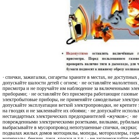
· спички, зажигалки, сигареты храните в местах, не доступных 
допускайте шалости детей с огнем; · не оставляйте малолетних 
присмотра и не поручайте им наблюдение за включенными эле
приборами; · не оставляйте без присмотра работающие газовые
электробытовые приборы, не применяйте самодельные электро
допускайте эксплуатации ветхой электропроводки, не крепите
на гвоздях и не заклеивайте их обоями; · не допускайте исполь
нестандартных электрических предохранителей «жучков»; · не 
поврежденными электрическими розетками, вилками, рубильника
выбрасывайте в мусоропровод непотушенные спички, окурки; ·
подвалах жилых домов мотоциклы, мопеды, мотороллеры, гор
материалы, бензин, лаки, краски и т.п.; · не загромождайте меб