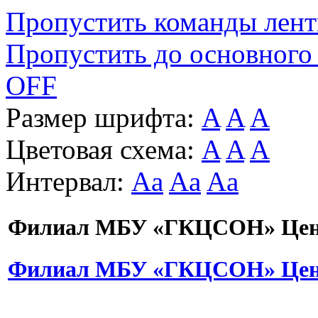
Пропустить команды лен
Пропустить до основного
OFF
Размер шрифта:
A
A
A
Цветовая схема:
A
A
A
Интервал:
Aa
Aa
Aa
Филиал МБУ «ГКЦСОН» Цент
Филиал МБУ «ГКЦСОН» Цент