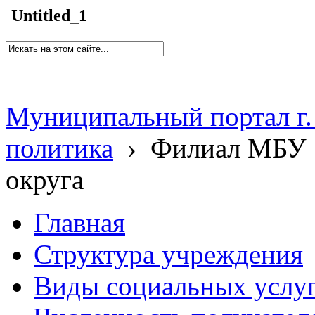
Untitled_1
Муниципальный портал г.
политика
›
Филиал МБУ 
округа
Главная
Структура учреждения
Виды социальных услу