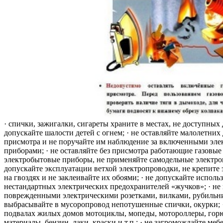
· спички, зажигалки, сигареты храните в местах, не доступных 
допускайте шалости детей с огнем; · не оставляйте малолетних 
присмотра и не поручайте им наблюдение за включенными эле
приборами; · не оставляйте без присмотра работающие газовые
электробытовые приборы, не применяйте самодельные электро
допускайте эксплуатации ветхой электропроводки, не крепите
на гвоздях и не заклеивайте их обоями; · не допускайте исполь
нестандартных электрических предохранителей «жучков»; · не 
поврежденными электрическими розетками, вилками, рубильника
выбрасывайте в мусоропровод непотушенные спички, окурки; ·
подвалах жилых домов мотоциклы, мопеды, мотороллеры, гор
материалы, бензин, лаки, краски и т.п.; · не загромождайте меб