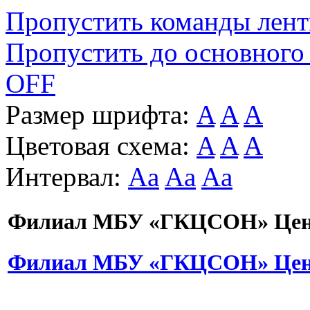
Пропустить команды лен
Пропустить до основного
OFF
Размер шрифта:
A
A
A
Цветовая схема:
A
A
A
Интервал:
Aa
Aa
Aa
Филиал МБУ «ГКЦСОН» Цент
Филиал МБУ «ГКЦСОН» Цент