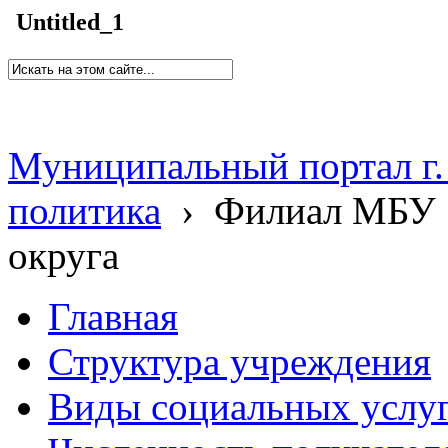
Untitled_1
Муниципальный портал г.
политика
›
Филиал МБУ 
округа
Главная
Структура учреждения
Виды социальных услу