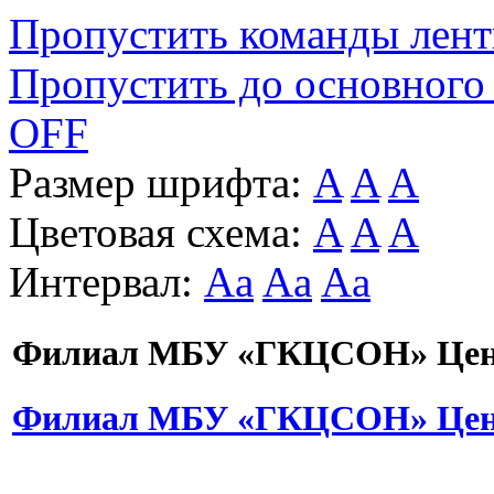
Пропустить команды лен
Пропустить до основного
OFF
Размер шрифта:
A
A
A
Цветовая схема:
A
A
A
Интервал:
Aa
Aa
Aa
Филиал МБУ «ГКЦСОН» Цент
Филиал МБУ «ГКЦСОН» Цент