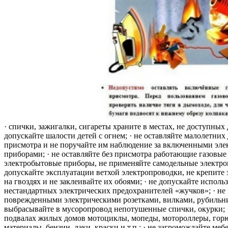
· спички, зажигалки, сигареты храните в местах, не доступных 
допускайте шалости детей с огнем; · не оставляйте малолетних 
присмотра и не поручайте им наблюдение за включенными эле
приборами; · не оставляйте без присмотра работающие газовые
электробытовые приборы, не применяйте самодельные электро
допускайте эксплуатации ветхой электропроводки, не крепите
на гвоздях и не заклеивайте их обоями; · не допускайте исполь
нестандартных электрических предохранителей «жучков»; · не 
поврежденными электрическими розетками, вилками, рубильника
выбрасывайте в мусоропровод непотушенные спички, окурки; ·
подвалах жилых домов мотоциклы, мопеды, мотороллеры, гор
материалы, бензин, лаки, краски и т.п.; · не загромождайте меб