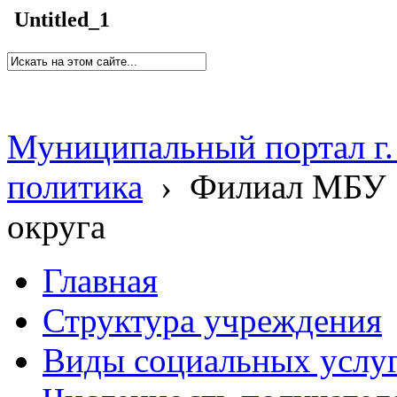
Untitled_1
Муниципальный портал г.
политика
›
Филиал МБУ 
округа
Главная
Структура учреждения
Виды социальных услу