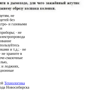
детям, не
детей без
ктро- и газовыми
 и
приборы; · не
 электропровода
зование
пользуйтесь
ми и т.д.; · не
 не храните в
юче-смазочные
елью,
 и лоджиях,
ационные
ией
Технологика
рода Новосибирска