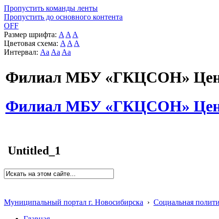
Пропустить команды ленты
Пропустить до основного контента
OFF
Размер шрифта:
A
A
A
Цветовая схема:
A
A
A
Интервал:
Aa
Aa
Aa
Филиал МБУ «ГКЦСОН» Цент
Филиал МБУ «ГКЦСОН» Цент
Untitled_1
Муниципальный портал г. Новосибирска
›
Социальная полит
Главная