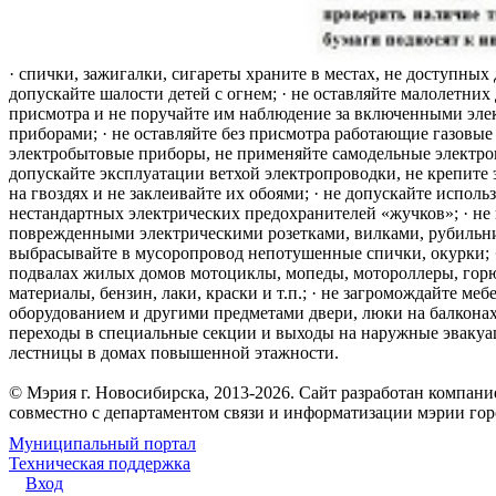
· спички, зажигалки, сигареты храните в местах, не доступных 
допускайте шалости детей с огнем; · не оставляйте малолетних 
присмотра и не поручайте им наблюдение за включенными эле
приборами; · не оставляйте без присмотра работающие газовые
электробытовые приборы, не применяйте самодельные электро
допускайте эксплуатации ветхой электропроводки, не крепите
на гвоздях и не заклеивайте их обоями; · не допускайте исполь
нестандартных электрических предохранителей «жучков»; · не 
поврежденными электрическими розетками, вилками, рубильника
выбрасывайте в мусоропровод непотушенные спички, окурки; ·
подвалах жилых домов мотоциклы, мопеды, мотороллеры, гор
материалы, бензин, лаки, краски и т.п.; · не загромождайте меб
оборудованием и другими предметами двери, люки на балконах
переходы в специальные секции и выходы на наружные эваку
лестницы в домах повышенной этажности.
© Мэрия г. Новосибирска, 2013-2026. Сайт разработан компан
совместно с департаментом связи и информатизации мэрии го
Муниципальный портал
Техническая поддержка
Вход