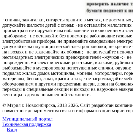
· спички, зажигалки, сигареты храните в местах, не доступных 
допускайте шалости детей с огнем; · не оставляйте малолетних 
присмотра и не поручайте им наблюдение за включенными эле
приборами; · не оставляйте без присмотра работающие газовые
электробытовые приборы, не применяйте самодельные электро
допускайте эксплуатации ветхой электропроводки, не крепите
на гвоздях и не заклеивайте их обоями; · не допускайте исполь
нестандартных электрических предохранителей «жучков»; · не 
поврежденными электрическими розетками, вилками, рубильника
выбрасывайте в мусоропровод непотушенные спички, окурки; ·
подвалах жилых домов мотоциклы, мопеды, мотороллеры, гор
материалы, бензин, лаки, краски и т.п.; · не загромождайте меб
оборудованием и другими предметами двери, люки на балконах
переходы в специальные секции и выходы на наружные эваку
лестницы в домах повышенной этажности.
© Мэрия г. Новосибирска, 2013-2026. Сайт разработан компан
совместно с департаментом связи и информатизации мэрии го
Муниципальный портал
Техническая поддержка
Вход