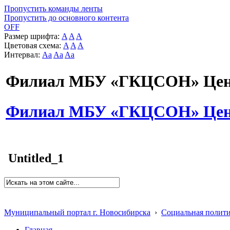
Пропустить команды ленты
Пропустить до основного контента
OFF
Размер шрифта:
A
A
A
Цветовая схема:
A
A
A
Интервал:
Aa
Aa
Aa
Филиал МБУ «ГКЦСОН» Цент
Филиал МБУ «ГКЦСОН» Цент
Untitled_1
Муниципальный портал г. Новосибирска
›
Социальная полит
Главная