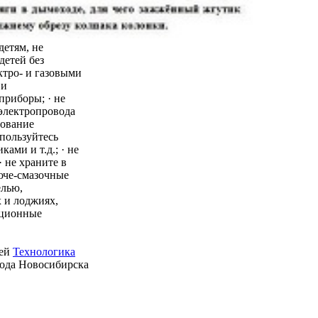
детям, не
детей без
ктро- и газовыми
 и
приборы; · не
 электропровода
зование
пользуйтесь
ми и т.д.; · не
 не храните в
юче-смазочные
елью,
 и лоджиях,
ационные
ией
Технологика
рода Новосибирска