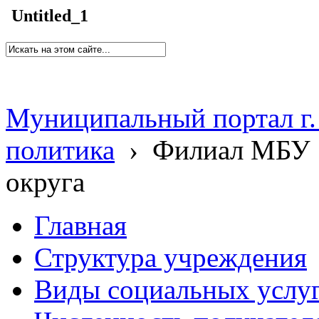
Untitled_1
Муниципальный портал г.
политика
›
Филиал МБУ 
округа
Главная
Структура учреждения
Виды социальных услу