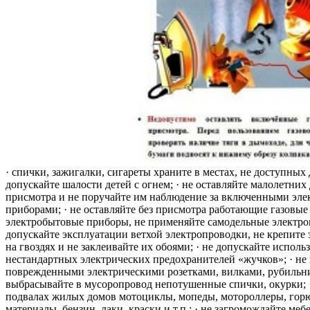
· спички, зажигалки, сигареты храните в местах, не доступных 
допускайте шалости детей с огнем; · не оставляйте малолетних 
присмотра и не поручайте им наблюдение за включенными эле
приборами; · не оставляйте без присмотра работающие газовые
электробытовые приборы, не применяйте самодельные электро
допускайте эксплуатации ветхой электропроводки, не крепите
на гвоздях и не заклеивайте их обоями; · не допускайте исполь
нестандартных электрических предохранителей «жучков»; · не 
поврежденными электрическими розетками, вилками, рубильника
выбрасывайте в мусоропровод непотушенные спички, окурки; ·
подвалах жилых домов мотоциклы, мопеды, мотороллеры, гор
материалы, бензин, лаки, краски и т.п.; · не загромождайте меб