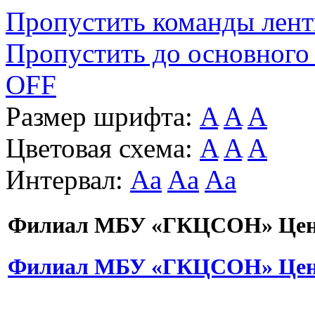
Пропустить команды лен
Пропустить до основного
OFF
Размер шрифта:
A
A
A
Цветовая схема:
A
A
A
Интервал:
Aa
Aa
Aa
Филиал МБУ «ГКЦСОН» Цент
Филиал МБУ «ГКЦСОН» Цент