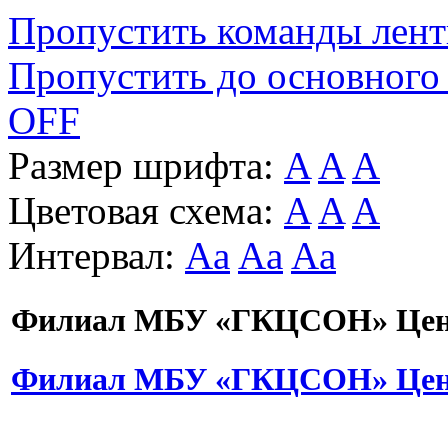
Пропустить команды лен
Пропустить до основного
OFF
Размер шрифта:
A
A
A
Цветовая схема:
A
A
A
Интервал:
Aa
Aa
Aa
Филиал МБУ «ГКЦСОН» Цент
Филиал МБУ «ГКЦСОН» Цент