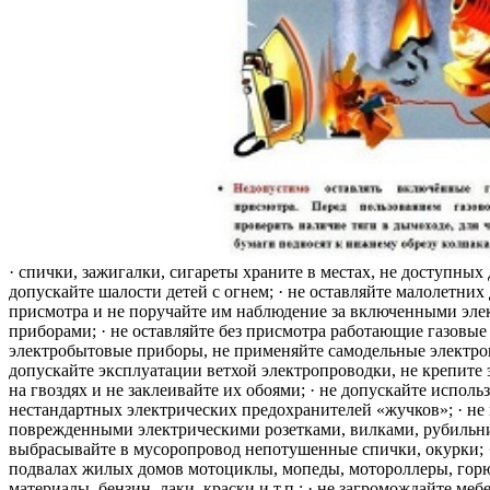
· спички, зажигалки, сигареты храните в местах, не доступных 
допускайте шалости детей с огнем; · не оставляйте малолетних 
присмотра и не поручайте им наблюдение за включенными эле
приборами; · не оставляйте без присмотра работающие газовые
электробытовые приборы, не применяйте самодельные электро
допускайте эксплуатации ветхой электропроводки, не крепите
на гвоздях и не заклеивайте их обоями; · не допускайте исполь
нестандартных электрических предохранителей «жучков»; · не 
поврежденными электрическими розетками, вилками, рубильника
выбрасывайте в мусоропровод непотушенные спички, окурки; ·
подвалах жилых домов мотоциклы, мопеды, мотороллеры, гор
материалы, бензин, лаки, краски и т.п.; · не загромождайте меб