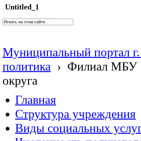
Untitled_1
Муниципальный портал г.
политика
›
Филиал МБУ 
округа
Главная
Структура учреждения
Виды социальных услу