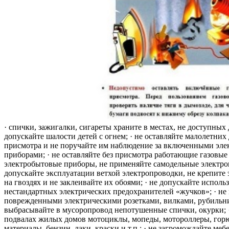
· спички, зажигалки, сигареты храните в местах, не доступных 
допускайте шалости детей с огнем; · не оставляйте малолетних 
присмотра и не поручайте им наблюдение за включенными эле
приборами; · не оставляйте без присмотра работающие газовые
электробытовые приборы, не применяйте самодельные электро
допускайте эксплуатации ветхой электропроводки, не крепите
на гвоздях и не заклеивайте их обоями; · не допускайте исполь
нестандартных электрических предохранителей «жучков»; · не 
поврежденными электрическими розетками, вилками, рубильника
выбрасывайте в мусоропровод непотушенные спички, окурки; ·
подвалах жилых домов мотоциклы, мопеды, мотороллеры, гор
материалы, бензин, лаки, краски и т.п.; · не загромождайте меб