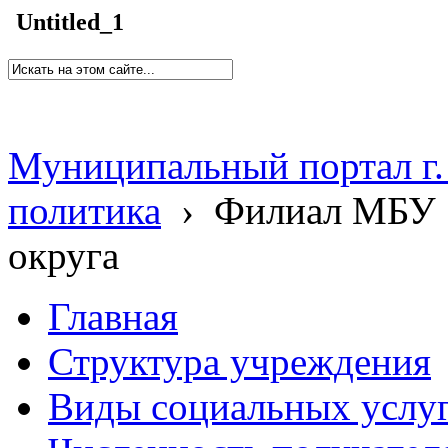
Untitled_1
Муниципальный портал г.
политика
›
Филиал МБУ 
округа
Главная
Структура учреждения
Виды социальных услу