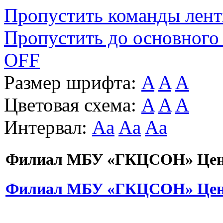
Пропустить команды лен
Пропустить до основного
OFF
Размер шрифта:
A
A
A
Цветовая схема:
A
A
A
Интервал:
Aa
Aa
Aa
Филиал МБУ «ГКЦСОН» Цент
Филиал МБУ «ГКЦСОН» Цент