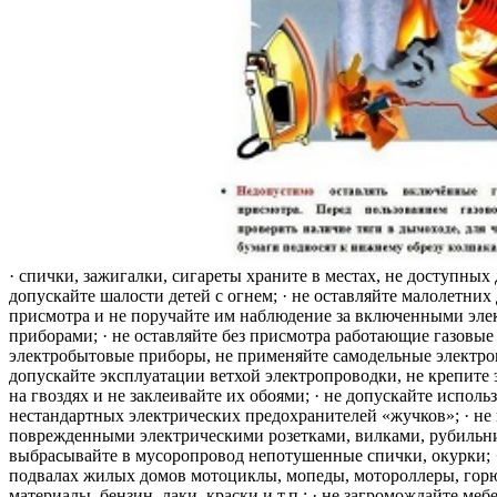
· спички, зажигалки, сигареты храните в местах, не доступных 
допускайте шалости детей с огнем; · не оставляйте малолетних 
присмотра и не поручайте им наблюдение за включенными эле
приборами; · не оставляйте без присмотра работающие газовые
электробытовые приборы, не применяйте самодельные электро
допускайте эксплуатации ветхой электропроводки, не крепите
на гвоздях и не заклеивайте их обоями; · не допускайте исполь
нестандартных электрических предохранителей «жучков»; · не 
поврежденными электрическими розетками, вилками, рубильника
выбрасывайте в мусоропровод непотушенные спички, окурки; ·
подвалах жилых домов мотоциклы, мопеды, мотороллеры, гор
материалы, бензин, лаки, краски и т.п.; · не загромождайте меб