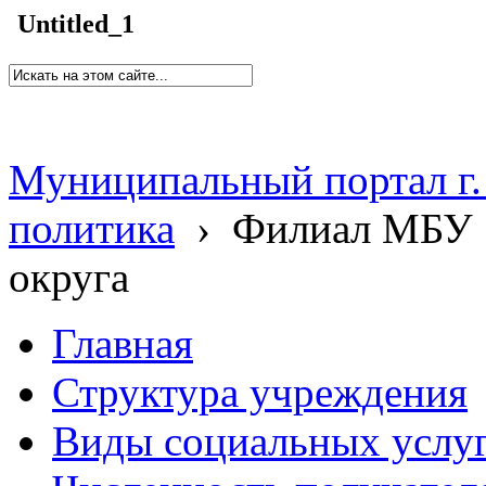
Untitled_1
Муниципальный портал г.
политика
›
Филиал МБУ 
округа
Главная
Структура учреждения
Виды социальных услу