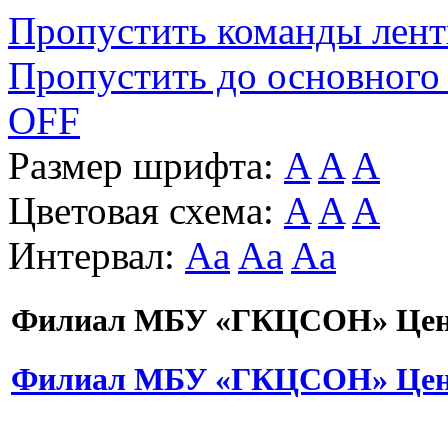
Пропустить команды лен
Пропустить до основного
OFF
Размер шрифта:
A
A
A
Цветовая схема:
A
A
A
Интервал:
Aa
Aa
Aa
Филиал МБУ «ГКЦСОН» Цент
Филиал МБУ «ГКЦСОН» Цент