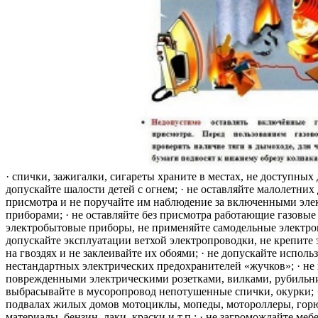
· спички, зажигалки, сигареты храните в местах, не доступных 
допускайте шалости детей с огнем; · не оставляйте малолетних 
присмотра и не поручайте им наблюдение за включенными эле
приборами; · не оставляйте без присмотра работающие газовые
электробытовые приборы, не применяйте самодельные электро
допускайте эксплуатации ветхой электропроводки, не крепите
на гвоздях и не заклеивайте их обоями; · не допускайте исполь
нестандартных электрических предохранителей «жучков»; · не 
поврежденными электрическими розетками, вилками, рубильника
выбрасывайте в мусоропровод непотушенные спички, окурки; ·
подвалах жилых домов мотоциклы, мопеды, мотороллеры, гор
материалы, бензин, лаки, краски и т.п.; · не загромождайте меб