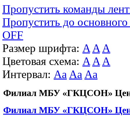
Пропустить команды лен
Пропустить до основного
OFF
Размер шрифта:
A
A
A
Цветовая схема:
A
A
A
Интервал:
Aa
Aa
Aa
Филиал МБУ «ГКЦСОН» Цент
Филиал МБУ «ГКЦСОН» Цент