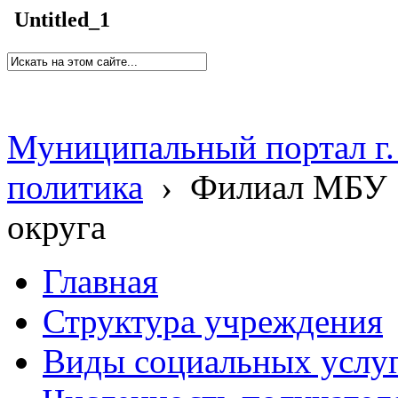
Untitled_1
Муниципальный портал г.
политика
›
Филиал МБУ 
округа
Главная
Структура учреждения
Виды социальных услу