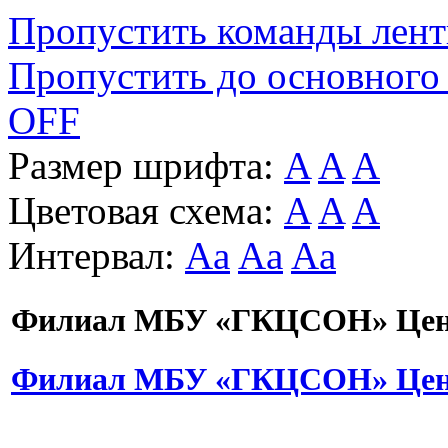
Пропустить команды лен
Пропустить до основного
OFF
Размер шрифта:
A
A
A
Цветовая схема:
A
A
A
Интервал:
Aa
Aa
Aa
Филиал МБУ «ГКЦСОН» Цент
Филиал МБУ «ГКЦСОН» Цент