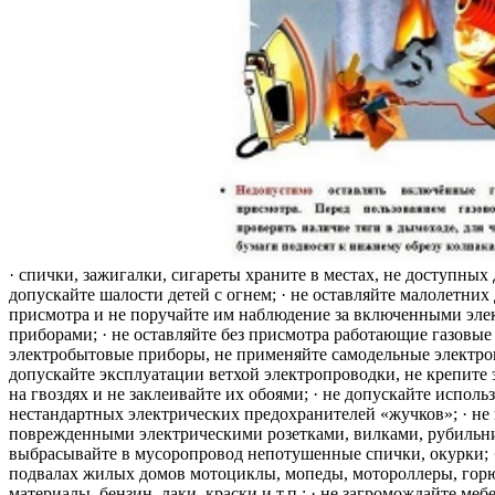
· спички, зажигалки, сигареты храните в местах, не доступных 
допускайте шалости детей с огнем; · не оставляйте малолетних 
присмотра и не поручайте им наблюдение за включенными эле
приборами; · не оставляйте без присмотра работающие газовые
электробытовые приборы, не применяйте самодельные электро
допускайте эксплуатации ветхой электропроводки, не крепите
на гвоздях и не заклеивайте их обоями; · не допускайте исполь
нестандартных электрических предохранителей «жучков»; · не 
поврежденными электрическими розетками, вилками, рубильника
выбрасывайте в мусоропровод непотушенные спички, окурки; ·
подвалах жилых домов мотоциклы, мопеды, мотороллеры, гор
материалы, бензин, лаки, краски и т.п.; · не загромождайте меб