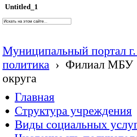
Untitled_1
Муниципальный портал г.
политика
›
Филиал МБУ 
округа
Главная
Структура учреждения
Виды социальных услу