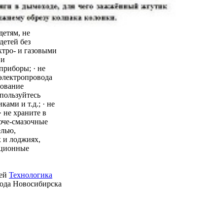
детям, не
детей без
ктро- и газовыми
 и
приборы; · не
 электропровода
зование
пользуйтесь
ми и т.д.; · не
 не храните в
юче-смазочные
елью,
 и лоджиях,
ационные
ией
Технологика
рода Новосибирска