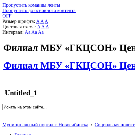
Пропустить команды ленты
Пропустить до основного контента
OFF
Размер шрифта:
A
A
A
Цветовая схема:
A
A
A
Интервал:
Aa
Aa
Aa
Филиал МБУ «ГКЦСОН» Цент
Филиал МБУ «ГКЦСОН» Цент
Untitled_1
Муниципальный портал г. Новосибирска
›
Социальная полит
Главная