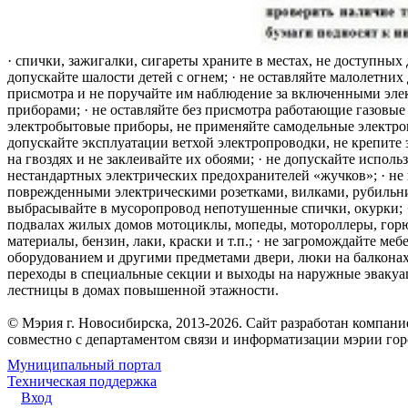
· спички, зажигалки, сигареты храните в местах, не доступных 
допускайте шалости детей с огнем; · не оставляйте малолетних 
присмотра и не поручайте им наблюдение за включенными эле
приборами; · не оставляйте без присмотра работающие газовые
электробытовые приборы, не применяйте самодельные электро
допускайте эксплуатации ветхой электропроводки, не крепите
на гвоздях и не заклеивайте их обоями; · не допускайте исполь
нестандартных электрических предохранителей «жучков»; · не 
поврежденными электрическими розетками, вилками, рубильника
выбрасывайте в мусоропровод непотушенные спички, окурки; ·
подвалах жилых домов мотоциклы, мопеды, мотороллеры, гор
материалы, бензин, лаки, краски и т.п.; · не загромождайте меб
оборудованием и другими предметами двери, люки на балконах
переходы в специальные секции и выходы на наружные эваку
лестницы в домах повышенной этажности.
© Мэрия г. Новосибирска, 2013-2026. Сайт разработан компан
совместно с департаментом связи и информатизации мэрии го
Муниципальный портал
Техническая поддержка
Вход