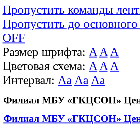
Пропустить команды лен
Пропустить до основного
OFF
Размер шрифта:
A
A
A
Цветовая схема:
A
A
A
Интервал:
Aa
Aa
Aa
Филиал МБУ «ГКЦСОН» Цент
Филиал МБУ «ГКЦСОН» Цент