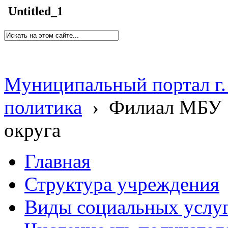
Untitled_1
Муниципальный портал г.
политика
›
Филиал МБУ 
округа
Главная
Структура учреждения
Виды социальных услу