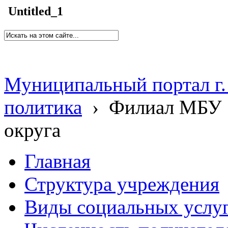
Untitled_1
Муниципальный портал г.
политика
›
Филиал МБУ 
округа
Главная
Структура учреждения
Виды социальных услу