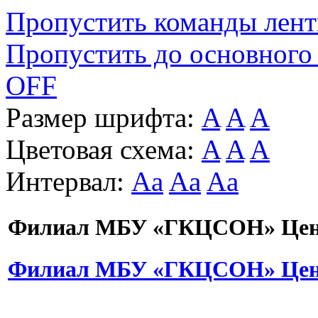
Пропустить команды лен
Пропустить до основного
OFF
Размер шрифта:
A
A
A
Цветовая схема:
A
A
A
Интервал:
Aa
Aa
Aa
Филиал МБУ «ГКЦСОН» Цент
Филиал МБУ «ГКЦСОН» Цент