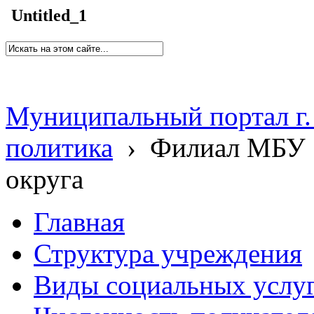
Untitled_1
Муниципальный портал г.
политика
›
Филиал МБУ 
округа
Главная
Структура учреждения
Виды социальных услу