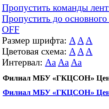
Пропустить команды лен
Пропустить до основного
OFF
Размер шрифта:
A
A
A
Цветовая схема:
A
A
A
Интервал:
Aa
Aa
Aa
Филиал МБУ «ГКЦСОН» Цент
Филиал МБУ «ГКЦСОН» Цент