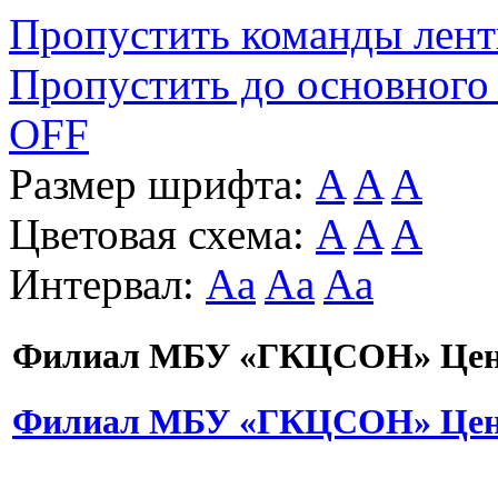
Пропустить команды лен
Пропустить до основного
OFF
Размер шрифта:
A
A
A
Цветовая схема:
A
A
A
Интервал:
Aa
Aa
Aa
Филиал МБУ «ГКЦСОН» Цент
Филиал МБУ «ГКЦСОН» Цент