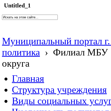
Untitled_1
Муниципальный портал г.
политика
›
Филиал МБУ 
округа
Главная
Структура учреждения
Виды социальных услу