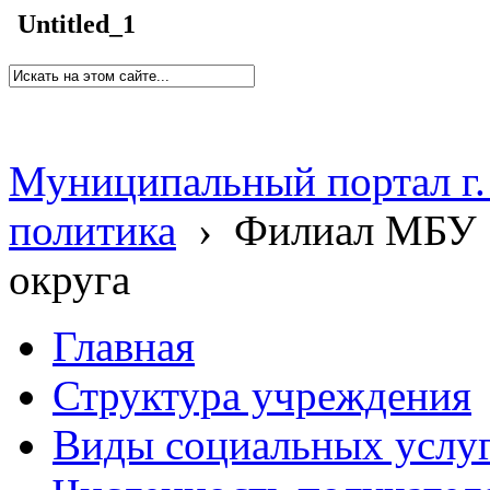
Untitled_1
Муниципальный портал г.
политика
›
Филиал МБУ 
округа
Главная
Структура учреждения
Виды социальных услу