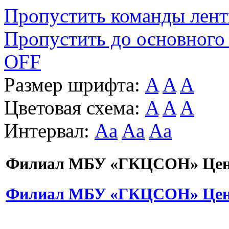
Пропустить команды лен
Пропустить до основного
OFF
Размер шрифта:
A
A
A
Цветовая схема:
A
A
A
Интервал:
Aa
Aa
Aa
Филиал МБУ «ГКЦСОН» Цент
Филиал МБУ «ГКЦСОН» Цент