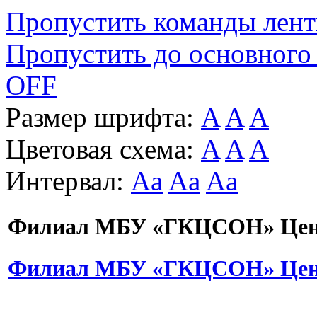
Пропустить команды лен
Пропустить до основного
OFF
Размер шрифта:
A
A
A
Цветовая схема:
A
A
A
Интервал:
Aa
Aa
Aa
Филиал МБУ «ГКЦСОН» Цент
Филиал МБУ «ГКЦСОН» Цент