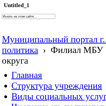
Untitled_1
Муниципальный портал г.
политика
›
Филиал МБУ 
округа
Главная
Структура учреждения
Виды социальных услу