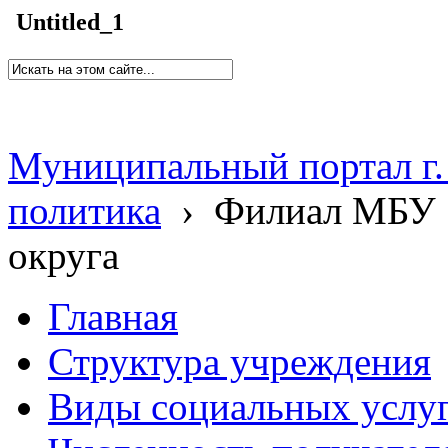
Untitled_1
Муниципальный портал г.
политика
›
Филиал МБУ 
округа
Главная
Структура учреждения
Виды социальных услу