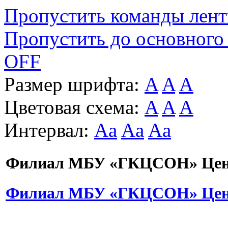
Пропустить команды лен
Пропустить до основного
OFF
Размер шрифта:
A
A
A
Цветовая схема:
A
A
A
Интервал:
Aa
Aa
Aa
Филиал МБУ «ГКЦСОН» Цент
Филиал МБУ «ГКЦСОН» Цент