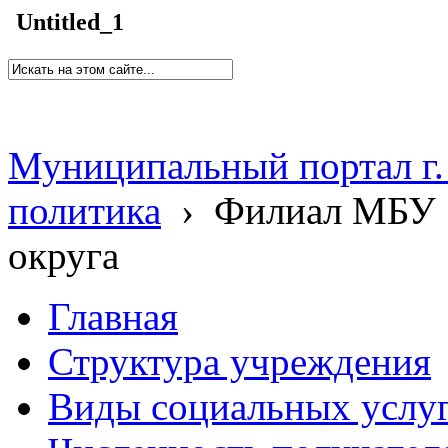
Untitled_1
Муниципальный портал г.
политика
›
Филиал МБУ 
округа
Главная
Структура учреждения
Виды социальных услу