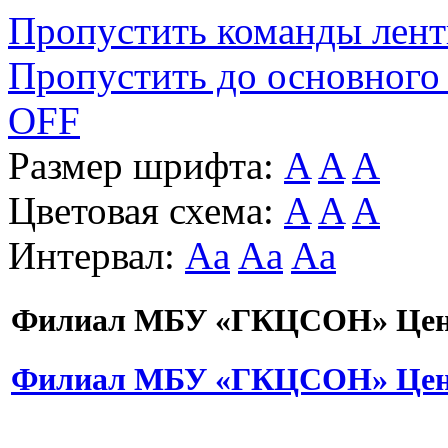
Пропустить команды лен
Пропустить до основного
OFF
Размер шрифта:
A
A
A
Цветовая схема:
A
A
A
Интервал:
Aa
Aa
Aa
Филиал МБУ «ГКЦСОН» Цент
Филиал МБУ «ГКЦСОН» Цент