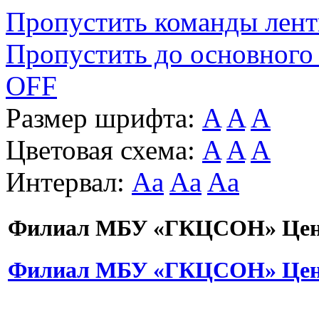
Пропустить команды лен
Пропустить до основного
OFF
Размер шрифта:
A
A
A
Цветовая схема:
A
A
A
Интервал:
Aa
Aa
Aa
Филиал МБУ «ГКЦСОН» Цент
Филиал МБУ «ГКЦСОН» Цент