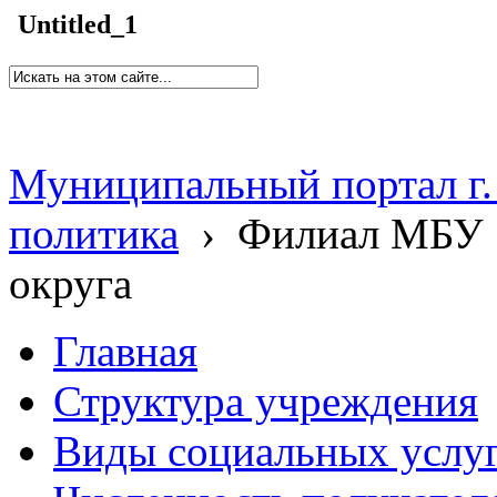
Untitled_1
Муниципальный портал г.
политика
›
Филиал МБУ 
округа
Главная
Структура учреждения
Виды социальных услу